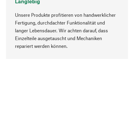
Langlebig
Unsere Produkte profitieren von handwerklicher
Fertigung, durchdachter Funktionalität und
langer Lebensdauer. Wir achten darauf, dass
Einzelteile ausgetauscht und Mechaniken
Nach oben
repariert werden können.
Bewusst
Nachhaltigkeit steht im Fokus unserer
Produktauswahl. Wir setzen auf natürliche
Inhaltsstoffe und Materialien, die gepflegt werden
können, sowie auf eine ressourcenschonende
und sozialverträgliche Produktion.