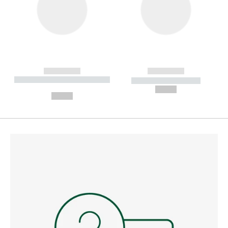
------------
------------
----------- ----------- --------
----------- -----------
---
--,-- €
--,-- €