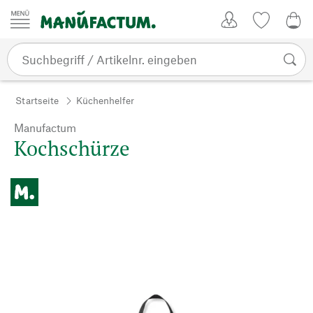
Zum Inhalt springen
Kundenkonto
Merkliste
0,0
Startseite
Küchenhelfer
Manufactum
Kochschürze