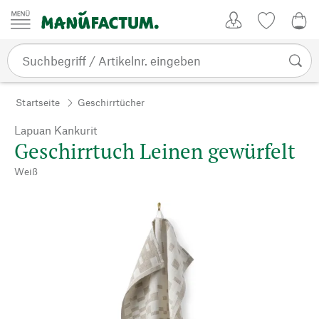
Zum Inhalt springen
Kundenkonto
Merkliste
0,0
Startseite
Geschirrtücher
Lapuan Kankurit
Geschirrtuch Leinen gewürfelt
Weiß