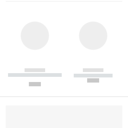
------------
------------
----------- ----------- --------
----------- -----------
---
--,-- €
--,-- €