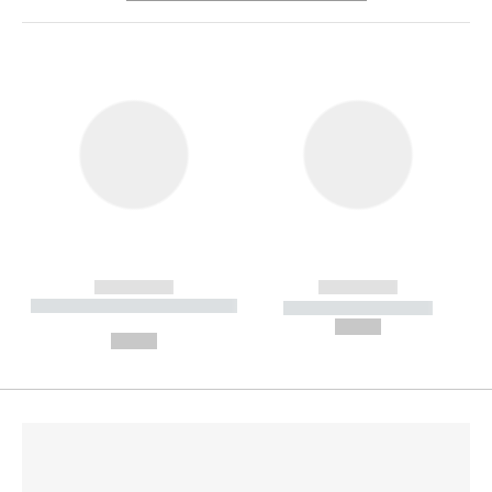
------------
------------
----------- ----------- --------
----------- -----------
---
--,-- €
--,-- €