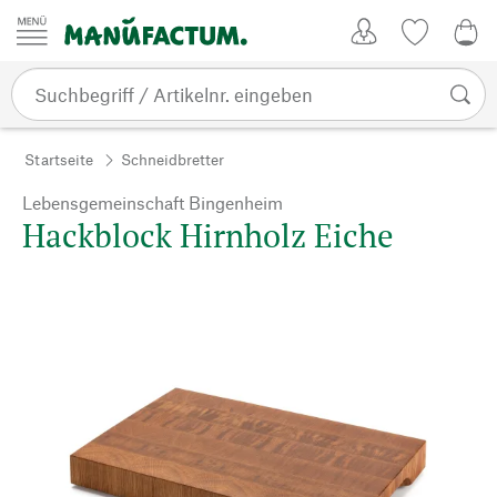
Zum Inhalt springen
Kundenkonto
Merkliste
0,0
Startseite
Schneidbretter
Lebensgemeinschaft Bingenheim
Hackblock Hirnholz Eiche