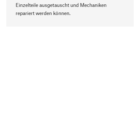
Einzelteile ausgetauscht und Mechaniken
Nach oben
repariert werden können.
Bewusst
Nachhaltigkeit steht im Fokus unserer
Produktauswahl. Wir setzen auf natürliche
Inhaltsstoffe und Materialien, die gepflegt werden
können, sowie auf eine ressourcenschonende
und sozialverträgliche Produktion.
Ausgewählt