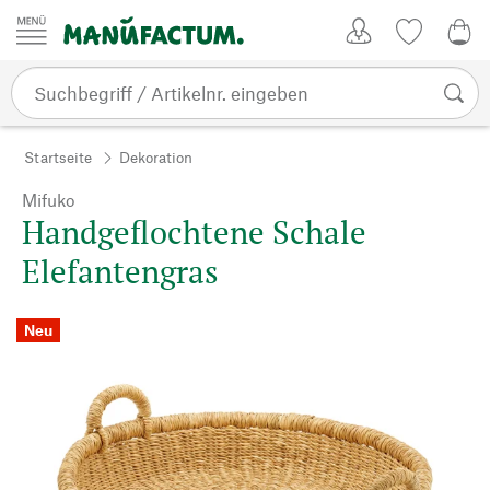
Zum Inhalt springen
Kundenkonto
Merkliste
0,0
Startseite
Dekoration
Mifuko
Handgeflochtene Schale
Elefantengras
Neu