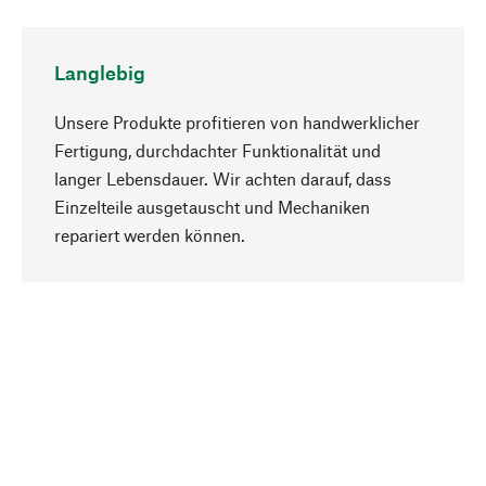
Langlebig
Unsere Produkte profitieren von handwerklicher
Fertigung, durchdachter Funktionalität und
langer Lebensdauer. Wir achten darauf, dass
Einzelteile ausgetauscht und Mechaniken
Nach oben
repariert werden können.
Bewusst
Nachhaltigkeit steht im Fokus unserer
Produktauswahl. Wir setzen auf natürliche
Inhaltsstoffe und Materialien, die gepflegt werden