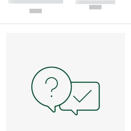
----------- ----------- --------
----------- -----------
---
--,-- €
--,-- €