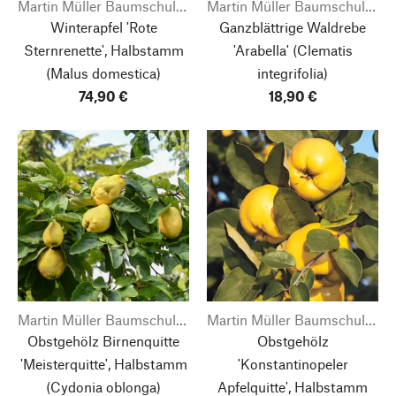
Martin Müller Baumschulen
Martin Müller Baumschulen
Winterapfel 'Rote
Ganzblättrige Waldrebe
Sternrenette', Halbstamm
'Arabella'
(Clematis
(Malus domestica)
integrifolia)
74,90 €
18,90 €
Martin Müller Baumschulen
Martin Müller Baumschulen
Obstgehölz Birnenquitte
Obstgehölz
'Meisterquitte', Halbstamm
'Konstantinopeler
(Cydonia oblonga)
Apfelquitte', Halbstamm