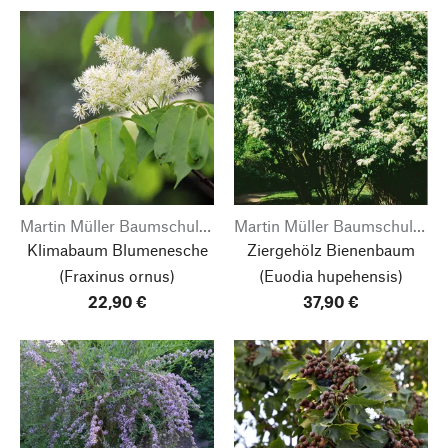
Martin Müller Baumschulen
Martin Müller Baumschulen
Klimabaum Blumenesche
Ziergehölz Bienenbaum
(Fraxinus ornus)
(Euodia hupehensis)
22,90 €
37,90 €