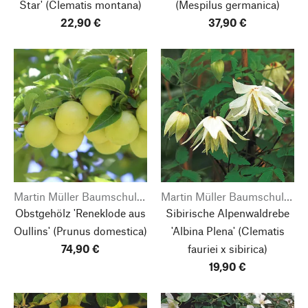
Star'
(Clematis montana)
(Mespilus germanica)
22,90 €
37,90 €
Martin Müller Baumschulen
Martin Müller Baumschulen
Obstgehölz 'Reneklode aus
Sibirische Alpenwaldrebe
Oullins'
(Prunus domestica)
'Albina Plena'
(Clematis
74,90 €
fauriei x sibirica)
19,90 €