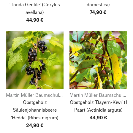
'Tonda Gentile'
(Corylus
domestica)
avellana)
74,90 €
44,90 €
Martin Müller Baumschulen
Martin Müller Baumschulen
Obstgehölz
Obstgehölz 'Bayern-Kiwi' (1
Säulenjohannisbeere
Paar)
(Actinidia arguta)
'Hedda'
(Ribes nigrum)
44,90 €
24,90 €