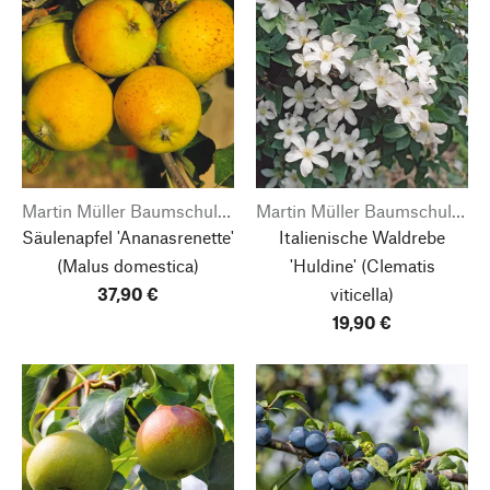
Martin Müller Baumschulen
Martin Müller Baumschulen
Säulenapfel 'Ananasrenette'
Italienische Waldrebe
(Malus domestica)
'Huldine'
(Clematis
37,90 €
viticella)
19,90 €