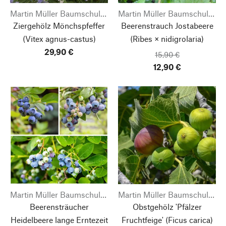
Martin Müller Baumschulen
Martin Müller Baumschulen
Ziergehölz Mönchspfeffer
Beerenstrauch Jostabeere
(Vitex agnus-castus)
(Ribes × nidigrolaria)
29,90 €
15,90 €
12,90 €
Martin Müller Baumschulen
Martin Müller Baumschulen
Beerensträucher
Obstgehölz 'Pfälzer
Heidelbeere lange Erntezeit
Fruchtfeige'
(Ficus carica)