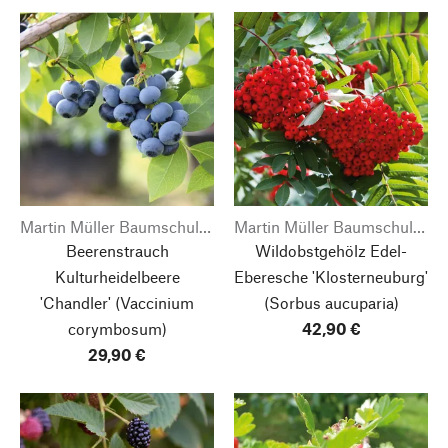
Martin Müller Baumschulen
Martin Müller Baumschulen
Beerenstrauch
Wildobstgehölz Edel-
Kulturheidelbeere
Eberesche 'Klosterneuburg'
'Chandler'
(Vaccinium
(Sorbus aucuparia)
corymbosum)
42,90 €
29,90 €