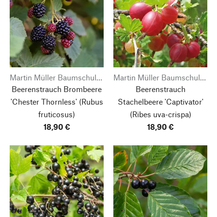
Martin Müller Baumschulen
Martin Müller Baumschulen
Beerenstrauch Brombeere
Beerenstrauch
'Chester Thornless'
(Rubus
Stachelbeere 'Captivator'
fruticosus)
(Ribes uva-crispa)
18,90 €
18,90 €