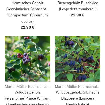
Heimisches Gehölz
Bienengehölz Buschklee
Gewöhnlicher Schneeball
(Lespedeza thunbergii)
'Compactum'
(Viburnum
22,90 €
opulus)
22,90 €
Martin Müller Baumschulen
Martin Müller Baumschulen
Wildobstgehölz
Wildobstgehölz Sibirische
Felsenbirne 'Prince William'
Blaubeere
(Lonicera
(Amelanchier canadensis)
kamtschatica)