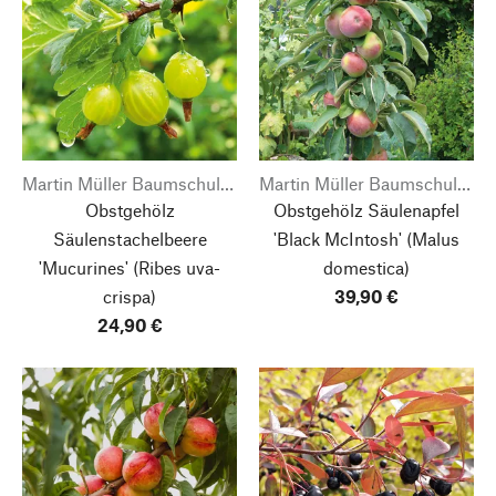
Martin Müller Baumschulen
Martin Müller Baumschulen
Obstgehölz
Obstgehölz Säulenapfel
Säulenstachelbeere
'Black McIntosh'
(Malus
'Mucurines'
(Ribes uva-
domestica)
crispa)
39,90 €
24,90 €