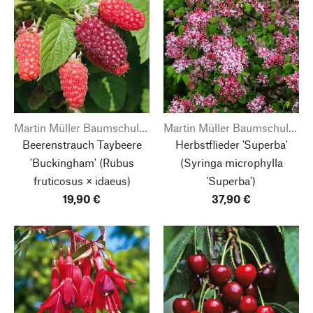
Martin Müller Baumschulen
Martin Müller Baumschulen
Beerenstrauch Taybeere
Herbstflieder 'Superba'
'Buckingham'
(Rubus
(Syringa microphylla
fruticosus × idaeus)
'Superba')
19,90 €
37,90 €