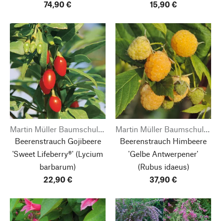
74,90 €
15,90 €
Martin Müller Baumschulen
Martin Müller Baumschulen
Beerenstrauch Gojibeere
Beerenstrauch Himbeere
'Sweet Lifeberry®'
(Lycium
'Gelbe Antwerpener'
barbarum)
(Rubus idaeus)
22,90 €
37,90 €