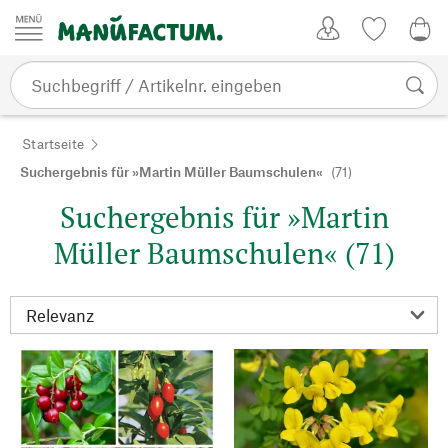
Zum Inhalt springen
Kundenkonto
Merkliste
0,0
Startseite
Suchergebnis für »Martin Müller Baumschulen«
(71)
Suchergebnis für »Martin
Müller Baumschulen« (71)