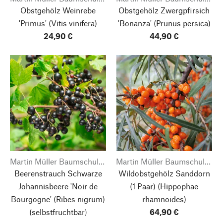
Obstgehölz Weinrebe
Obstgehölz Zwergpfirsich
'Primus'
(Vitis vinifera)
'Bonanza'
(Prunus persica)
24,90 €
44,90 €
Martin Müller Baumschulen
Martin Müller Baumschulen
Beerenstrauch Schwarze
Wildobstgehölz Sanddorn
Johannisbeere 'Noir de
(1 Paar) (Hippophae
Bourgogne'
(Ribes nigrum)
rhamnoides)
(selbstfruchtbar)
64,90 €