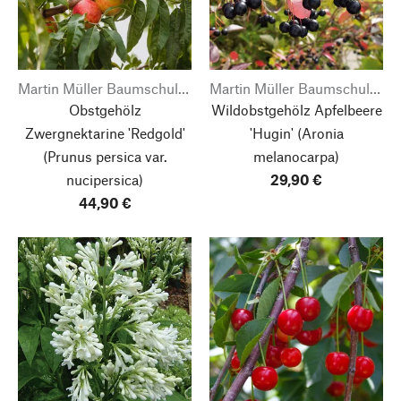
Martin Müller Baumschulen
Martin Müller Baumschulen
Obstgehölz
Wildobstgehölz Apfelbeere
Zwergnektarine 'Redgold'
'Hugin'
(Aronia
(Prunus persica var.
melanocarpa)
nucipersica)
29,90 €
44,90 €