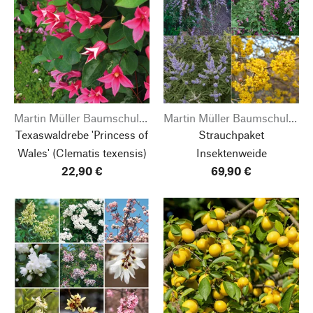
Martin Müller Baumschulen
Martin Müller Baumschulen
Texaswaldrebe 'Princess of
Strauchpaket
Wales'
(Clematis texensis)
Insektenweide
22,90 €
69,90 €