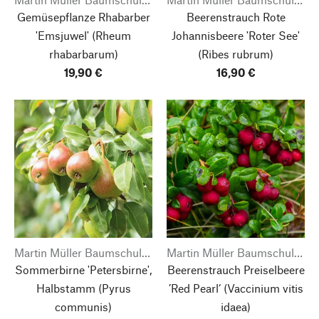
Gemüsepflanze Rhabarber
Beerenstrauch Rote
'Emsjuwel'
(Rheum
Johannisbeere 'Roter See'
rhabarbarum)
(Ribes rubrum)
19,90 €
16,90 €
Martin Müller Baumschulen
Martin Müller Baumschulen
Sommerbirne 'Petersbirne',
Beerenstrauch Preiselbeere
Halbstamm
(Pyrus
’Red Pearl‘
(Vaccinium vitis
communis)
idaea)