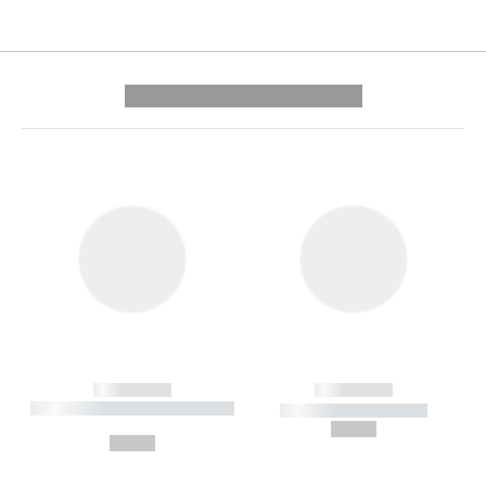
---------- --------------
------------
------------
----------- ----------- --------
----------- -----------
---
--,-- €
--,-- €