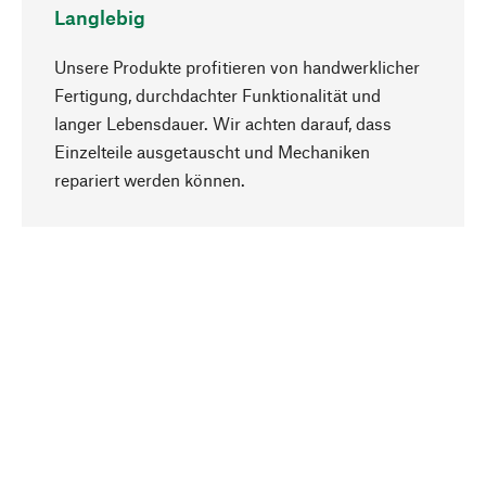
Langlebig
Unsere Produkte profitieren von handwerklicher
Fertigung, durchdachter Funktionalität und
langer Lebensdauer. Wir achten darauf, dass
Einzelteile ausgetauscht und Mechaniken
Nach oben
repariert werden können.
Bewusst
Nachhaltigkeit steht im Fokus unserer
Produktauswahl. Wir setzen auf natürliche
Inhaltsstoffe und Materialien, die gepflegt werden
können, sowie auf eine ressourcenschonende
und sozialverträgliche Produktion.