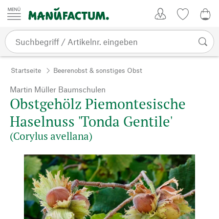
Zum Inhalt springen
Kundenkonto
Merkliste
0,0
Startseite
Beerenobst & sonstiges Obst
Martin Müller Baumschulen
Obstgehölz Piemontesische
Haselnuss 'Tonda Gentile'
(Corylus avellana)