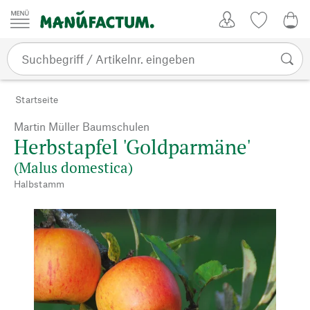
Zum Inhalt springen
Kundenkonto
Merkliste
0,0
Startseite
Martin Müller Baumschulen
Herbstapfel 'Goldparmäne'
(Malus domestica)
Halbstamm