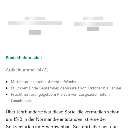
------------
------------
----------- ----------- --------
----------- -----------
---
--,-- €
--,-- €
Produktinformation
Artikelnummer
14772
Mittelstarker, steil aufrechter Wuchs
Pflückreif Ende September, genussreif von Oktober bis Januar
Frucht mit orangegelbem Fleisch von ausgezeichnetem
Geschmack
Über Jahrhunderte war diese Sorte, die vermutlich schon
um 1510 in der Normandie entstanden ist, eine der
Spitzensorten im Erwerbsanbau. Seit dort aber fast nur