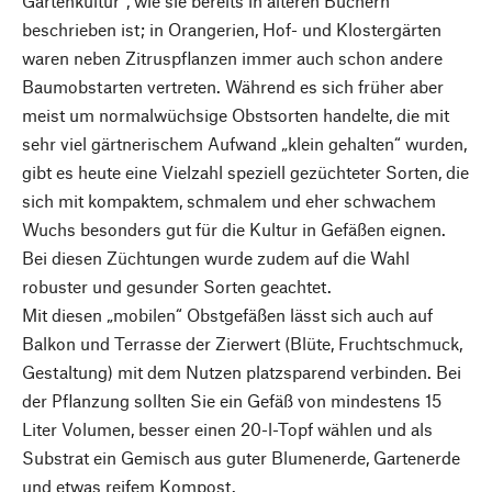
Gartenkultur“, wie sie bereits in älteren Büchern
beschrieben ist; in Orangerien, Hof- und Klostergärten
waren neben Zitruspflanzen immer auch schon andere
Baumobstarten vertreten. Während es sich früher aber
meist um normalwüchsige Obstsorten handelte, die mit
sehr viel gärtnerischem Aufwand „klein gehalten“ wurden,
gibt es heute eine Vielzahl speziell gezüchteter Sorten, die
sich mit kompaktem, schmalem und eher schwachem
Wuchs besonders gut für die Kultur in Gefäßen eignen.
Bei diesen Züchtungen wurde zudem auf die Wahl
robuster und gesunder Sorten geachtet.
Mit diesen „mobilen“ Obstgefäßen lässt sich auch auf
Balkon und Terrasse der Zierwert (Blüte, Fruchtschmuck,
Gestaltung) mit dem Nutzen platzsparend verbinden. Bei
der Pflanzung sollten Sie ein Gefäß von mindestens 15
Liter Volumen, besser einen 20-l-Topf wählen und als
Substrat ein Gemisch aus guter Blumenerde, Gartenerde
und etwas reifem Kompost.