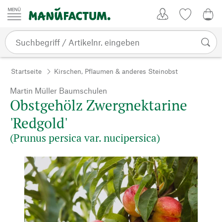
Zum Inhalt springen
Kundenkonto
Merkliste
0,0
Startseite
Kirschen, Pflaumen & anderes Steinobst
Martin Müller Baumschulen
Obstgehölz Zwergnektarine
'Redgold'
(Prunus persica var. nucipersica)