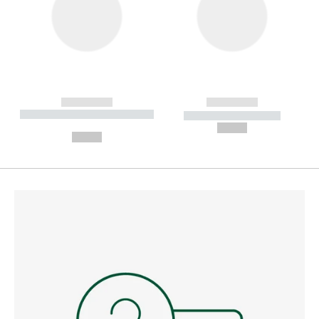
------------
------------
----------- ----------- --------
----------- -----------
---
--,-- €
--,-- €