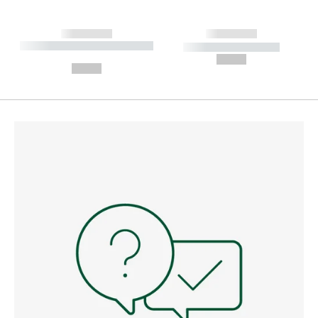
------------
------------
----------- ----------- --------
----------- -----------
---
--,-- €
--,-- €