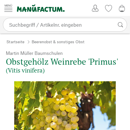
Zum Inhalt springen
Kundenkonto
Merkliste
0,0
Startseite
Beerenobst & sonstiges Obst
Martin Müller Baumschulen
Obstgehölz Weinrebe 'Primus'
(Vitis vinifera)