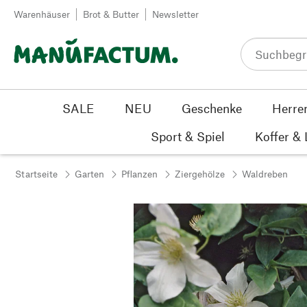
Zum Inhalt springen
Warenhäuser
Brot & Butter
Newsletter
SALE
NEU
Geschenke
Herre
Sport & Spiel
Koffer &
Startseite
Garten
Pflanzen
Ziergehölze
Waldreben