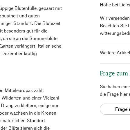
Höhe bei Lief
 üppige Blütenfülle, gepaart mit
obustheit und guten
Wir versenden
nniger Standort. Die Blütezeit
Beachten Sie b
it besonders gut für die
witterungsbedi
, da sie an die Sommerblüte
Garten verlängert. Italienische
Weitere Artike
r Dezember kräftig
Frage zum
Sie haben ein
n Mitteleuropas zählt
die Frage hier
 Wildarten und einer Vielzahl
Drang zu klettern, einige nur
Frage 
oder wachsen in die Kronen
 natürlichen Standort
er Blüte zieren sich die