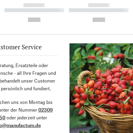
------------
------------
----------- ----------- ----------
----------- ----------- ----------
-
-
--,-- €
--,-- €
stomer Service
atung, Ersatzteile oder
sche - all Ihre Fragen und
 behandelt unser Customer
 persönlich und fundiert.
ichen uns von Montag bis
 unter der Nummer
02309
50
oder jederzeit unter
fo@manufactum.de