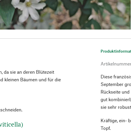
Produktinforma
Artikelnumme
 da sie an deren Blütezeit
Diese französis
d kleinen Bäumen und für die
September groß
Rückseite und 
gut kombinierba
sie sehr robus
schneiden.
Kräftige, ein- b
iticella)
Topf.