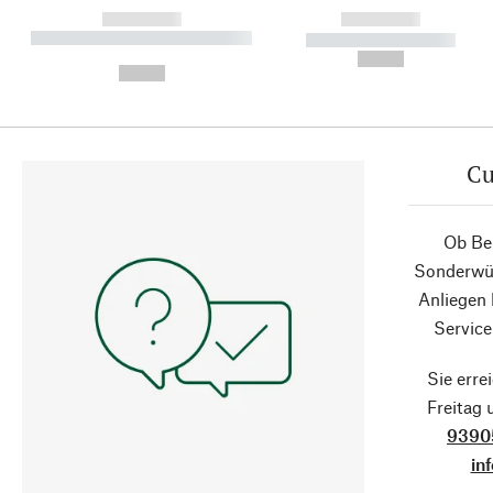
------------
------------
----------- ----------- ----------
----------- -----------
-
--,-- €
--,-- €
Cu
Ob Ber
Sonderwün
Anliegen
Service
Sie erre
Freitag
9390
in