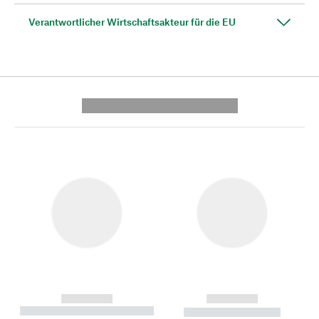
Verantwortlicher Wirtschaftsakteur für die EU
---------- --------------
------------
------------
----------- ----------- --------
----------- -----------