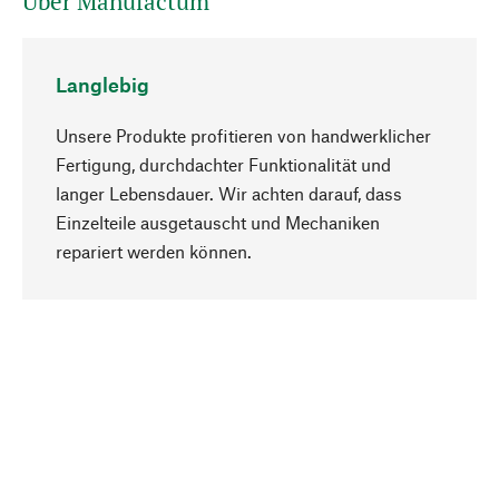
Über Manufactum
Langlebig
Unsere Produkte profitieren von handwerklicher
Fertigung, durchdachter Funktionalität und
langer Lebensdauer. Wir achten darauf, dass
Einzelteile ausgetauscht und Mechaniken
Nach oben
repariert werden können.
Bewusst
Nachhaltigkeit steht im Fokus unserer
Produktauswahl. Wir setzen auf natürliche
Inhaltsstoffe und Materialien, die gepflegt werden