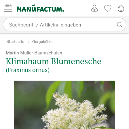
Zum Inhalt springen
Kundenkonto
Merkliste
0,0
Startseite
Ziergehölze
Martin Müller Baumschulen
Klimabaum Blumenesche
(Fraxinus ornus)