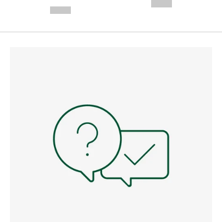
---
--,-- €
--,-- €