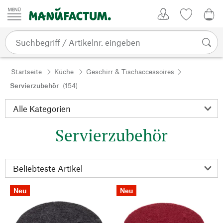
Zum Inhalt springen
Kundenkonto
Merkliste
0,0
Startseite
Küche
Geschirr & Tischaccessoires
Servierzubehör
(154)
Servierzubehör
Neu
Neu