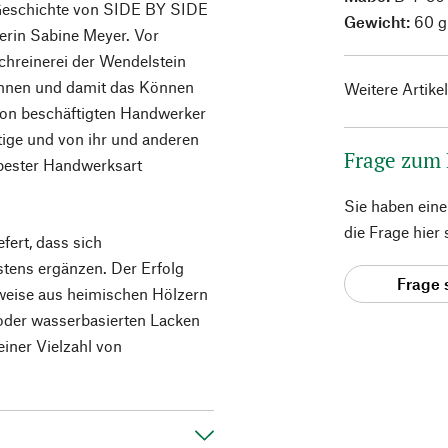
 Geschichte von SIDE BY SIDE
Gewicht:
60 g
nerin Sabine Meyer. Vor
Schreinerei der Wendelstein
ennen und damit das Können
Weitere Artike
tion beschäftigten Handwerker
ige und von ihr und anderen
Frage zum
 bester Handwerksart
Sie haben ein
die Frage hier
fert, dass sich
tens ergänzen. Der Erfolg
Frage 
weise aus heimischen Hölzern
 oder wasserbasierten Lacken
einer Vielzahl von