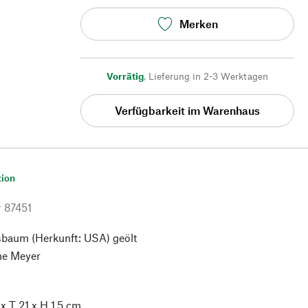
Merken
Vorrätig
,
Lieferung in 2-3 Werktagen
Verfügbarkeit im Warenhaus
tion
r
87451
baum (Herkunft: USA) geölt
ne Meyer
x T 21 x H 1,5 cm