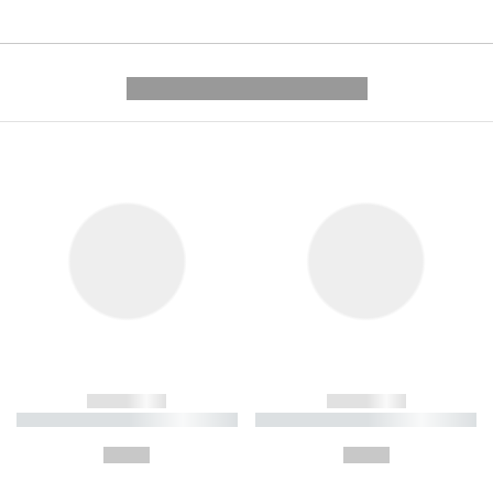
---------- --------------
------------
------------
----------- ----------- ----------
----------- ----------- ----------
-
-
--,-- €
--,-- €