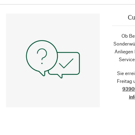
Cu
Ob Ber
Sonderwün
Anliegen
Service
Sie erre
Freitag
9390
in