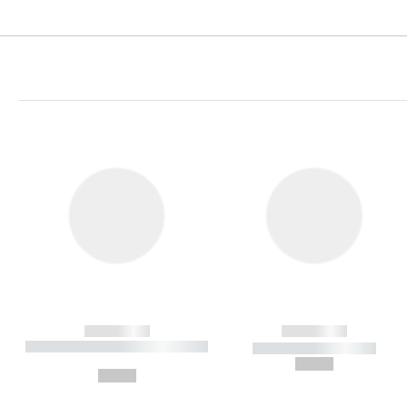
------------
------------
----------- ----------- ----------
----------- -----------
-
--,-- €
--,-- €