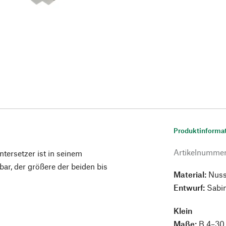
Produktinforma
Artikelnumme
tersetzer ist in seinem
bar, der größere der beiden bis
Material:
Nuss
Entwurf:
Sabi
Klein
Maße:
B 4–30 