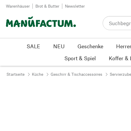
Zum Inhalt springen
Warenhäuser
Brot & Butter
Newsletter
SALE
NEU
Geschenke
Herre
Sport & Spiel
Koffer &
Startseite
Küche
Geschirr & Tischaccessoires
Servierzub