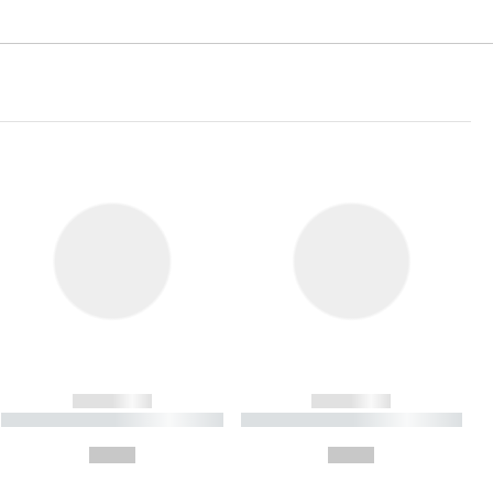
------------
------------
----------- ----------- ----------
----------- ----------- ----------
- -----------
-
--,-- €
--,-- €