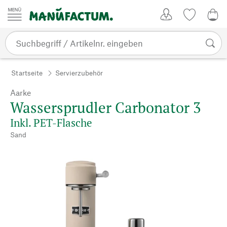
Zum Inhalt springen
Kundenkonto
Merkliste
0,0
Startseite
Servierzubehör
Aarke
Wassersprudler Carbonator 3
Inkl. PET-Flasche
Sand