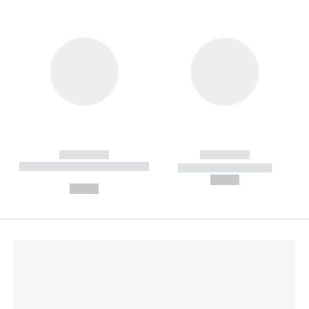
------------
------------
----------- ----------- --------
----------- -----------
---
--,-- €
--,-- €