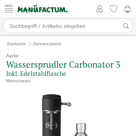
Zum Inhalt springen
Kundenkonto
Merkliste
0,0
Startseite
Servierzubehör
Aarke
Wassersprudler Carbonator 3
Inkl. Edelstahlflasche
Mattschwarz