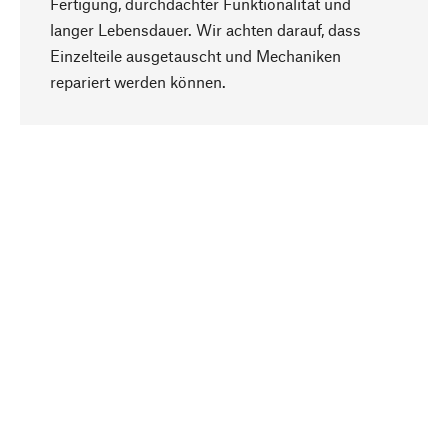
Fertigung, durchdachter Funktionalität und
langer Lebensdauer. Wir achten darauf, dass
Einzelteile ausgetauscht und Mechaniken
Nach oben
repariert werden können.
Bewusst
Nachhaltigkeit steht im Fokus unserer
Produktauswahl. Wir setzen auf natürliche
Inhaltsstoffe und Materialien, die gepflegt werden
können, sowie auf eine ressourcenschonende
und sozialverträgliche Produktion.