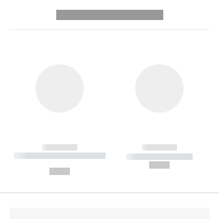
---------- --------------
------------
------------
----------- ----------- --------
----------- -----------
---
--,-- €
--,-- €