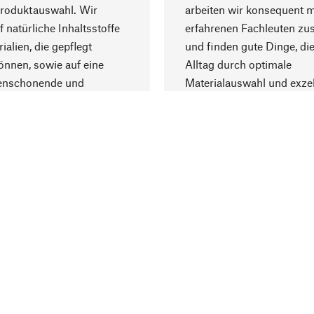
Produktauswahl. Wir
arbeiten wir konsequent m
f natürliche Inhaltsstoffe
erfahrenen Fachleuten z
ialien, die gepflegt
und finden gute Dinge, die
nnen, sowie auf eine
Alltag durch optimale
enschonende und
Materialauswahl und exzel
trägliche Produktion.
Fertigung bereichern.
Lieferung & Zah
ine
Versandkosten