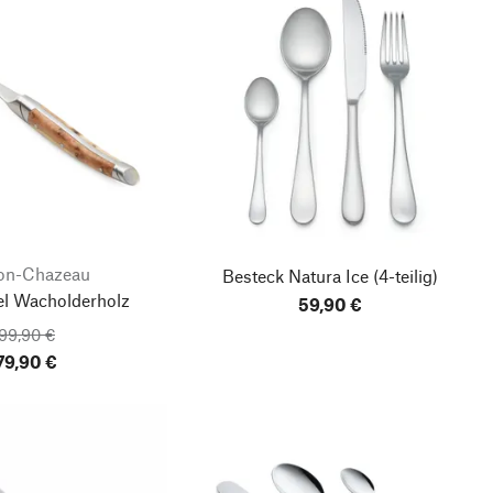
on-Chazeau
Besteck Natura Ice
(4-teilig)
el Wacholderholz
59,90 €
99,90 €
79,90 €