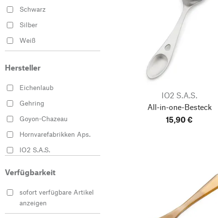
Schwarz
Silber
Weiß
Hersteller
Eichenlaub
IO2 S.A.S.
Gehring
All-in-one-Besteck
Goyon-Chazeau
15,90 €
Hornvarefabrikken Aps.
IO2 S.A.S.
Picard ＆ Wielpütz
Verfügbarkeit
Robert Herder
sofort verfügbare Artikel
anzeigen