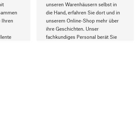
it
unseren Warenhäusern selbst in
usammen
die Hand, erfahren Sie dort und in
Nach oben
 Ihren
unserem Online-Shop mehr über
ihre Geschichten. Unser
lente
fachkundiges Personal berät Sie
gern.
lung
Unternehmen
Über Manufactum