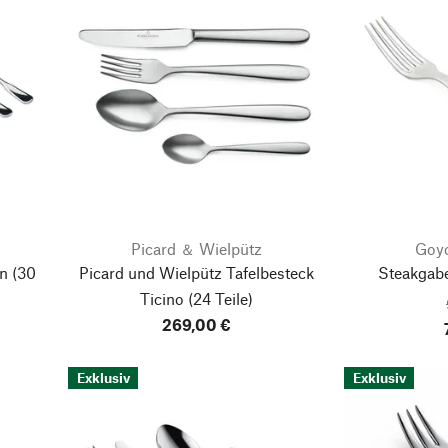
Picard ＆ Wielpütz
Goy
en
(30
Picard und Wielpütz Tafelbesteck
Steakgab
Ticino
(24 Teile)
269,00 €
Exklusiv
Exklusiv