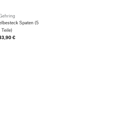
Gehring
elbesteck Spaten
(5
Teile)
43,90 €