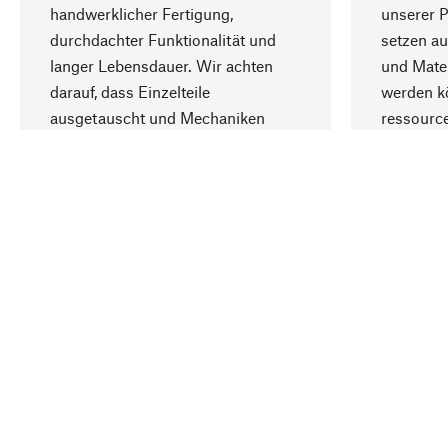
handwerklicher Fertigung,
unserer 
durchdachter Funktionalität und
setzen au
langer Lebensdauer. Wir achten
und Mater
darauf, dass Einzelteile
werden kö
ausgetauscht und Mechaniken
ressourc
repariert werden können.
sozialver
Ihr Land
Deutschland
Kontakt
Service
Gutsche
Bestellung, Service & Beratung