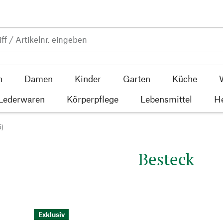
n
Damen
Kinder
Garten
Küche
 Lederwaren
Körperpflege
Lebensmittel
He
5)
Besteck
Exklusiv