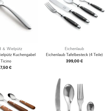
d ＆ Wielpütz
Eichenlaub
ielpütz Kuchengabel
Eichenlaub Tafelbesteck
(4 Teile)
Ticino
399,00 €
7,50 €