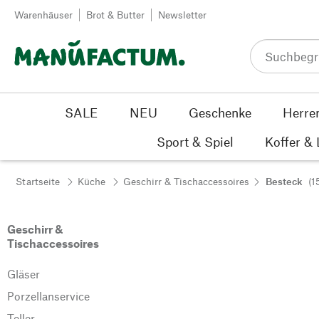
Zum Inhalt springen
Warenhäuser
Brot & Butter
Newsletter
SALE
NEU
Geschenke
Herre
Sport & Spiel
Koffer &
Startseite
Küche
Geschirr & Tischaccessoires
Besteck
(1
Geschirr &
Tischaccessoires
Gläser
Porzellanservice
Teller