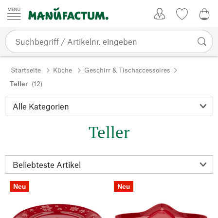
Zum Inhalt springen
Kundenkonto
Merkliste
0,0
Startseite
Küche
Geschirr & Tischaccessoires
Teller
(12)
Teller
Neu
Neu