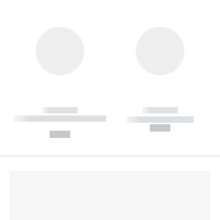
------------
------------
----------- ----------- --------
----------- -----------
---
--,-- €
--,-- €