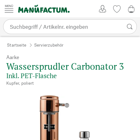
Zum Inhalt springen
Kundenkonto
Merkliste
0,0
Startseite
Servierzubehör
Aarke
Wassersprudler Carbonator 3
Inkl. PET-Flasche
Kupfer, poliert