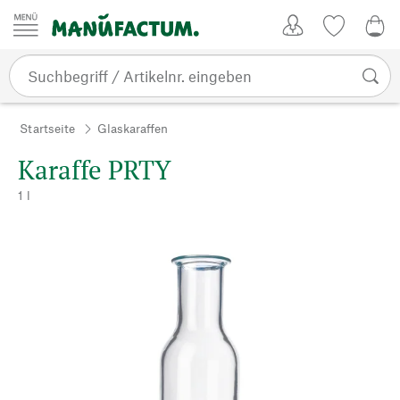
Zum Inhalt springen
Kundenkonto
Merkliste
0,0
Startseite
Glaskaraffen
Karaffe PRTY
1 l