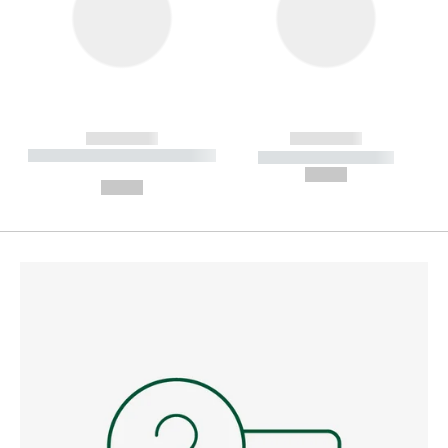
------------
------------
----------- ----------- --------
----------- -----------
---
--,-- €
--,-- €