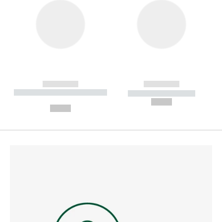
------------
------------
----------- ----------- --------
----------- -----------
---
--,-- €
--,-- €