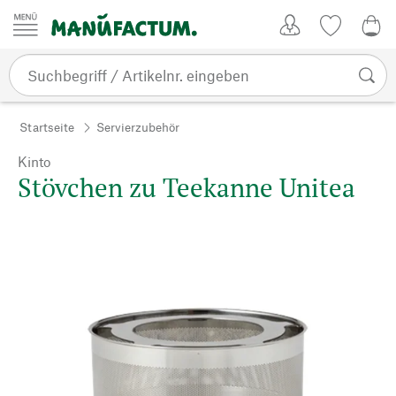
Zum Inhalt springen
Kundenkonto
Merkliste
0,0
Startseite
Servierzubehör
Kinto
Stövchen zu Teekanne Unitea