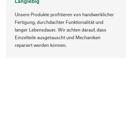
Langlebig
Unsere Produkte profitieren von handwerklicher
Fertigung, durchdachter Funktionalität und
langer Lebensdauer. Wir achten darauf, dass
Einzelteile ausgetauscht und Mechaniken
Nach oben
repariert werden können.
Bewusst
Nachhaltigkeit steht im Fokus unserer
Produktauswahl. Wir setzen auf natürliche
Inhaltsstoffe und Materialien, die gepflegt werden
können, sowie auf eine ressourcenschonende
und sozialverträgliche Produktion.