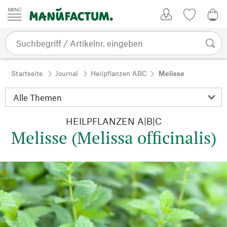
Zum Inhalt springen
Kundenkonto
Merkliste
0,0
Startseite
Journal
Heilpflanzen ABC
Melisse
HEILPFLANZEN A|B|C
Melisse (Melissa officinalis)