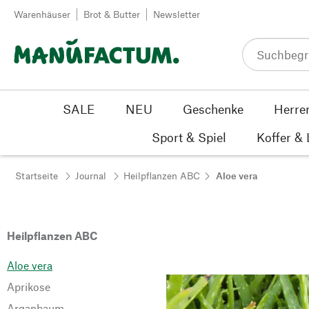
Zum Inhalt springen
Warenhäuser
Brot & Butter
Newsletter
SALE
NEU
Geschenke
Herre
Sport & Spiel
Koffer &
Startseite
Journal
Heilpflanzen ABC
Aloe vera
Heilpflanzen ABC
Aloe vera
Aprikose
Arganbaum