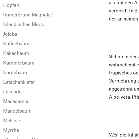
als mit den A
Hopfen
verdickt. In 
Immergrüne Magnolie
der an seinen
Isländisches Moos
Jojoba
Kaffeebaum
Kakaobaum
Schon in der 
Kampferbaum
wahrscheinlic
Karitébaum
tropisches od
Vermehrung de
Latschenkiefer
abgetrennt un
Lavendel
Aloe-vera-Pfl
Macadamia
Mandelbaum
Melisse
Myrrhe
Weil die Inha