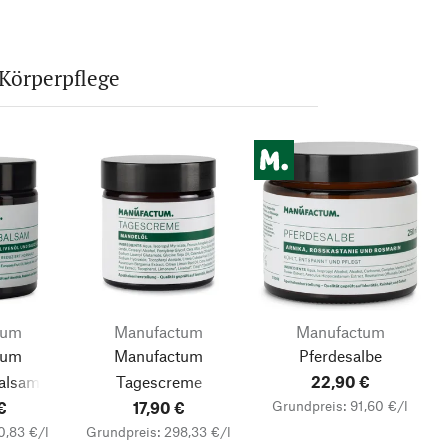
Körperpflege
tum
Manufactum
Manufactum
tum
Manufactum
Pferdesalbe
alsam
Tagescreme
22,90 €
Grundpreis: 91,60 €/l
€
17,90 €
0,83 €/l
Grundpreis: 298,33 €/l