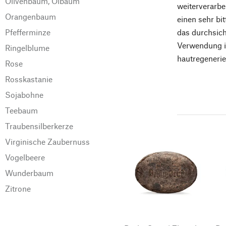
Olivenbaum, Ölbaum
weiterverarbe
Orangenbaum
einen sehr bit
das durchsich
Pfefferminze
Verwendung i
Ringelblume
hautregenerie
Rose
Rosskastanie
Sojabohne
Teebaum
Traubensilberkerze
Virginische Zaubernuss
Vogelbeere
Wunderbaum
Zitrone