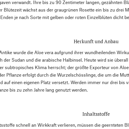
gaven verwandt. Ihre bis zu 90 Zentimeter langen, gezähnten Blät
der Blütezeit wächst aus der graugrünen Rosette ein bis zu drei M
 Enden je nach Sorte mit gelben oder roten Einzelblüten dicht bes
Herkunft und Anbau
Antike wurde die Aloe vera aufgrund ihrer wundheilenden Wirk
h der Sudan und die arabische Halbinsel. Heute wird sie überall
er subtropisches Klima herrscht; der größte Exporteur von Alo
r Pflanze erfolgt durch die Wurzelschösslinge, die um die Mu
d auf einen eigenen Platz versetzt. Werden immer nur drei bis vi
anze bis zu zehn Jahre lang genutzt werden.
Inhaltsstoffe
ltsstoffe schnell an Wirkkraft verlieren, müssen die geernteten 