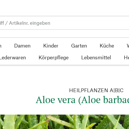
n
Damen
Kinder
Garten
Küche
 Lederwaren
Körperpflege
Lebensmittel
He
HEILPFLANZEN A|B|C
Aloe vera (Aloe barba