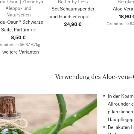
du-Osun | Zhenobya
Better by Less
Bergla
Aleppo- und
Set Schaumspender
Aloe Vera
Naturseifen
und Handseifenpulver
18,90 
du-Osun® Schwarze
Grundpreis: 9
Aloe vera
24,90 €
Seife, Parfümfrei
8,50 €
rundpreis: 56,67 €/kg
+ weitere Varianten
Verwendung des Aloe-vera-
In der Kosme
Allrounder e
pflanzlichen
Hautpflegep
Bei akuten H