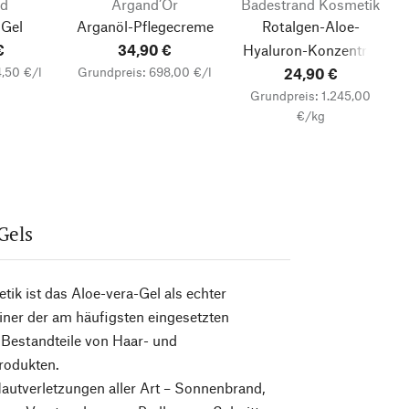
nd
Argand’Or
Badestrand Kosmetik
 Gel
Arganöl-Pflegecreme
Rotalgen-Aloe-
€
34,90 €
Hyaluron-Konzentrat
4,50 €/l
Grundpreis: 698,00 €/l
24,90 €
Grundpreis: 1.245,00
€/kg
Gels
tik ist das Aloe-vera-Gel als echter
iner der am häufigsten eingesetzten
 Bestandteile von Haar- und
rodukten.
autverletzungen aller Art – Sonnenbrand,