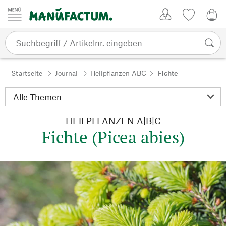
Zum Inhalt springen
Kundenkonto
Merkliste
0,0
Startseite
Journal
Heilpflanzen ABC
Fichte
HEILPFLANZEN A|B|C
Fichte (Picea abies)