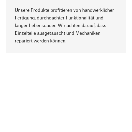
Unsere Produkte profitieren von handwerklicher
Fertigung, durchdachter Funktionalität und
langer Lebensdauer. Wir achten darauf, dass
Einzelteile ausgetauscht und Mechaniken
Nach oben
repariert werden können.
Bewusst
Nachhaltigkeit steht im Fokus unserer
Produktauswahl. Wir setzen auf natürliche
Inhaltsstoffe und Materialien, die gepflegt werden
können, sowie auf eine ressourcenschonende
und sozialverträgliche Produktion.