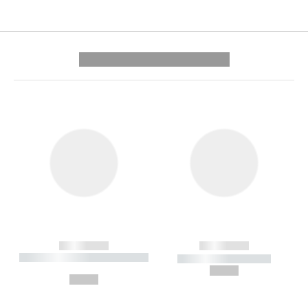
---------- --------------
------------
------------
----------- ----------- --------
----------- -----------
---
--,-- €
--,-- €