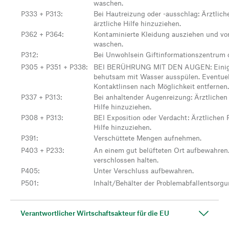
waschen.
P333 + P313
:
Bei Hautreizung oder -ausschlag: Ärztlich
ärztliche Hilfe hinzuziehen.
P362 + P364
:
Kontaminierte Kleidung ausziehen und vo
waschen.
P312
:
Bei Unwohlsein Giftinformationszentrum o
P305 + P351 + P338
:
BEI BERÜHRUNG MIT DEN AUGEN: Einige
behutsam mit Wasser ausspülen. Eventue
Kontaktlinsen nach Möglichkeit entfernen
P337 + P313
:
Bei anhaltender Augenreizung: Ärztlichen 
Hilfe hinzuziehen.
P308 + P313
:
BEI Exposition oder Verdacht: Ärztlichen 
Hilfe hinzuziehen.
P391
:
Verschüttete Mengen aufnehmen.
P403 + P233
:
An einem gut belüfteten Ort aufbewahren.
verschlossen halten.
P405
:
Unter Verschluss aufbewahren.
P501
:
Inhalt/Behälter der Problemabfallentsorgu
Verantwortlicher Wirtschaftsakteur für die EU