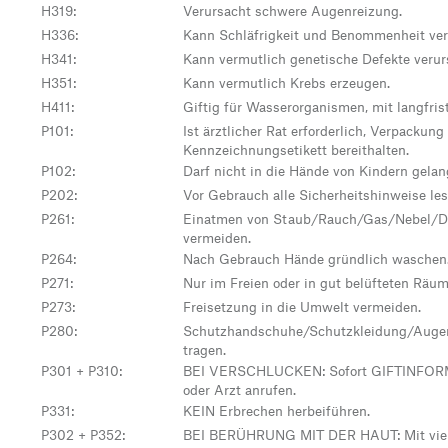
H319
:
Verursacht schwere Augenreizung.
H336
:
Kann Schläfrigkeit und Benommenheit ver
H341
:
Kann vermutlich genetische Defekte verur
H351
:
Kann vermutlich Krebs erzeugen.
H411
:
Giftig für Wasserorganismen, mit langfris
P101
:
Ist ärztlicher Rat erforderlich, Verpackung
Kennzeichnungsetikett bereithalten.
P102
:
Darf nicht in die Hände von Kindern gelan
P202
:
Vor Gebrauch alle Sicherheitshinweise le
P261
:
Einatmen von Staub/Rauch/Gas/Nebel/D
vermeiden.
P264
:
Nach Gebrauch Hände gründlich waschen
P271
:
Nur im Freien oder in gut belüfteten Räu
P273
:
Freisetzung in die Umwelt vermeiden.
P280
:
Schutzhandschuhe/Schutzkleidung/Auge
tragen.
P301 + P310
:
BEI VERSCHLUCKEN: Sofort GIFTINF
oder Arzt anrufen.
P331
:
KEIN Erbrechen herbeiführen.
P302 + P352
:
BEI BERÜHRUNG MIT DER HAUT: Mit viel