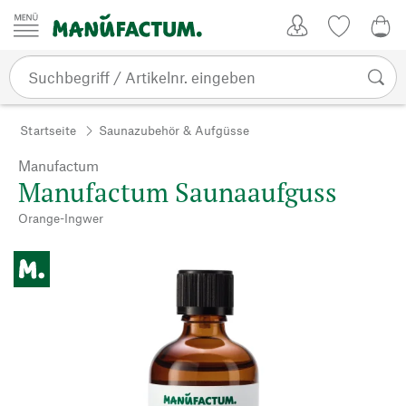
Zum Inhalt springen
Kundenkonto
Merkliste
0,0
Startseite
Saunazubehör & Aufgüsse
Manufactum
Manufactum Saunaaufguss
Orange-Ingwer