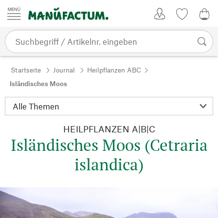
Zum Inhalt springen
Kundenkonto
Merkliste
0,0
Startseite
Journal
Heilpflanzen ABC
Isländisches Moos
HEILPFLANZEN A|B|C
Isländisches Moos (Cetraria
islandica)