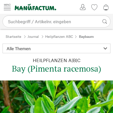
Zum Inhalt springen
Kundenkonto
Merkliste
0,0
Startseite
Journal
Heilpflanzen ABC
Baybaum
HEILPFLANZEN A|B|C
Bay (Pimenta racemosa)