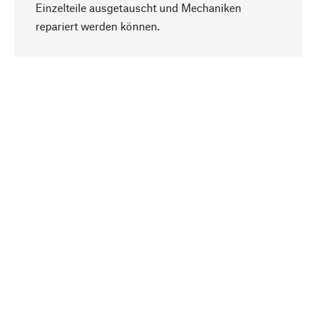
Einzelteile ausgetauscht und Mechaniken
Nach oben
repariert werden können.
Bewusst
Nachhaltigkeit steht im Fokus unserer
Produktauswahl. Wir setzen auf natürliche
Inhaltsstoffe und Materialien, die gepflegt werden
können, sowie auf eine ressourcenschonende
und sozialverträgliche Produktion.
Ausgewählt