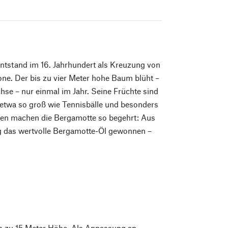
tstand im 16. Jahrhundert als Kreuzung von
one. Der bis zu vier Meter hohe Baum blüht –
hse – nur einmal im Jahr. Seine Früchte sind
 etwa so groß wie Tennisbälle und besonders
alen machen die Bergamotte so begehrt: Aus
g das wertvolle Bergamotte-Öl gewonnen –
s zu 15 Meter Höhe. Als Anpassung an