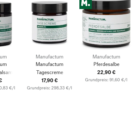
tum
Manufactum
Manufactum
tum
Manufactum
Pferdesalbe
alsam
Tagescreme
22,90 €
Grundpreis: 91,60 €/l
€
17,90 €
0,83 €/l
Grundpreis: 298,33 €/l