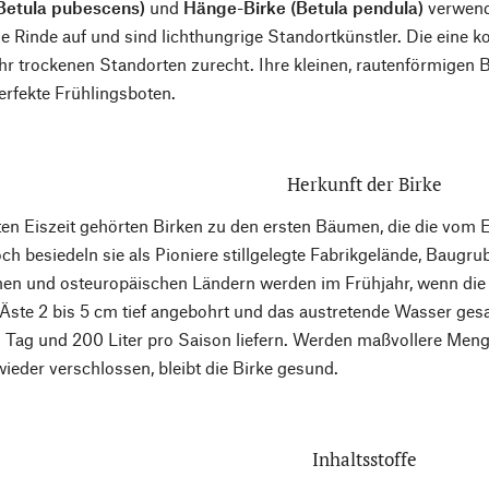
Betula pubescens)
und
Hänge-Birke (Betula pendula)
verwende
 Rinde auf und sind lichthungrige Standortkünstler. Die eine k
hr trockenen Standorten zurecht. Ihre kleinen, rautenförmigen Bl
erfekte Frühlingsboten.
Herkunft der Birke
ten Eiszeit gehörten Birken zu den ersten Bäumen, die die vom 
ch besiedeln sie als Pioniere stillgelegte Fabrikgelände, Baugru
en und osteuropäischen Ländern werden im Frühjahr, wenn die 
te 2 bis 5 cm tief angebohrt und das austretende Wasser gesam
m Tag und 200 Liter pro Saison liefern. Werden maßvollere Me
der verschlossen, bleibt die Birke gesund.
Inhaltsstoffe