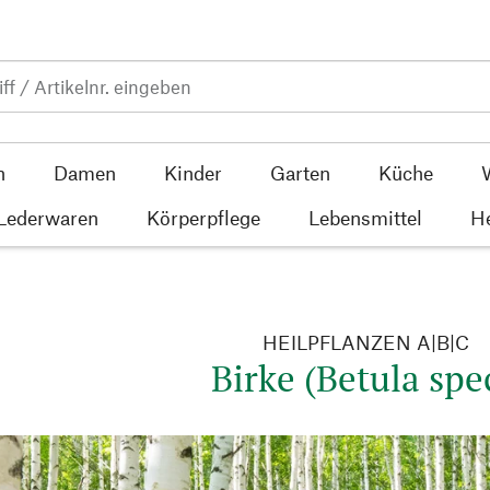
n
Damen
Kinder
Garten
Küche
 Lederwaren
Körperpflege
Lebensmittel
He
HEILPFLANZEN A|B|C
Birke (Betula spec