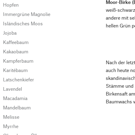
Moor-Birke (
Hopfen
weiß-schwarze
Immergrüne Magnolie
andere mit se
Isländisches Moos
hellen Grün p
Jojoba
Kaffeebaum
Kakaobaum
Kampferbaum
Nach der letz
Karitébaum
auch heute no
skandinavisch
Latschenkiefer
Stämme und Äs
Lavendel
Birkensaft a
Macadamia
Baumwachs wie
Mandelbaum
Melisse
Myrrhe