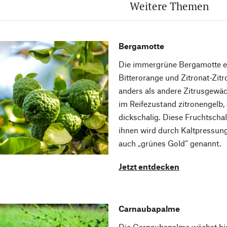
Weitere Themen
Bergamotte
Die immergrüne Bergamotte en
Bitterorange und Zitronat-Zitr
anders als andere Zitrusgewäc
im Reifezustand zitronengelb,
dickschalig. Diese Fruchtsch
ihnen wird durch Kaltpressun
auch „grünes Gold“ genannt.
Jetzt entdecken
Carnaubapalme
Die Carnaubapalme wächst bi