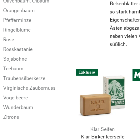
Olivenbaum, Ölbaum
Birkenblätter
Orangenbaum
so stark harn
Eigenschafte
Pfefferminze
Ästen abgezap
Ringelblume
neben vielen 
Rose
süßlich.
Rosskastanie
Sojabohne
Teebaum
Exklusiv
Traubensilberkerze
Virginische Zaubernuss
Vogelbeere
Wunderbaum
Zitrone
Klar Seifen
Klar Birkenteerseife