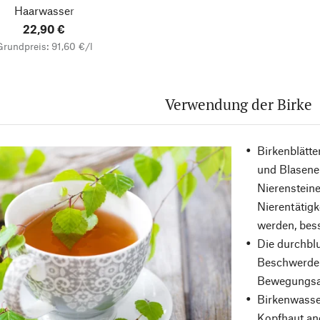
Haarwasser
22,90 €
Grundpreis: 91,60 €/l
Verwendung der Birke
Birkenblätt
und Blasene
Nierensteine
Nierentätigk
werden, bess
Die durchblu
Beschwerden
Bewegungsap
Birkenwasser
Kopfhaut an