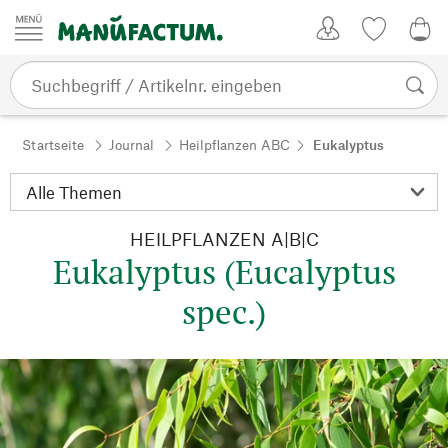
Zum Inhalt springen
Kundenkonto
Merkliste
0,0
Startseite
Journal
Heilpflanzen ABC
Eukalyptus
HEILPFLANZEN A|B|C
Eukalyptus (Eucalyptus
spec.)