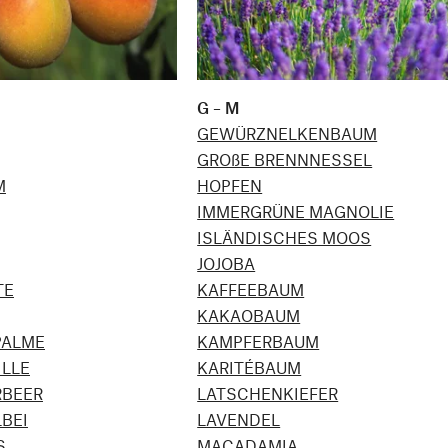
G – M
GEWÜRZNELKENBAUM
GROßE BRENNNESSEL
M
HOPFEN
IMMERGRÜNE MAGNOLIE
ISLÄNDISCHES MOOS
JOJOBA
TE
KAFFEEBAUM
KAKAOBAUM
PALME
KAMPFERBAUM
ILLE
KARITÉBAUM
RBEER
LATSCHENKIEFER
BEI
LAVENDEL
S
MACADAMIA