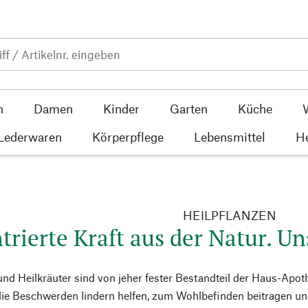
n
Damen
Kinder
Garten
Küche
 Lederwaren
Körperpflege
Lebensmittel
He
HEILPFLANZEN
rierte Kraft aus der Natur. Un
und Heilkräuter sind von jeher fester Bestandteil der Haus-Apoth
die Beschwerden lindern helfen, zum Wohlbefinden beitragen un