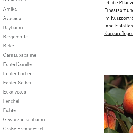
Ob die Pflanz
Arnika
Einsatzort un
im Kurzportr
Avocado
Inhaltsstoffe
Baybaum
Körperpfleges
Bergamotte
Birke
Carnaubapalme
Echte Kamille
Echter Lorbeer
Echter Salbei
Eukalyptus
Fenchel
Fichte
Gewürznelkenbaum
Große Brennnessel