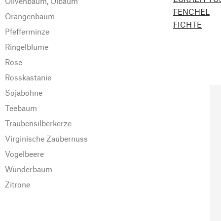
Olivenbaum, Ölbaum
FENCHEL
Orangenbaum
FICHTE
Pfefferminze
Ringelblume
Rose
Rosskastanie
Sojabohne
Teebaum
Traubensilberkerze
Virginische Zaubernuss
Vogelbeere
Wunderbaum
Zitrone