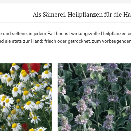
persönliche Vorteile, die von Manufactum angeboten werden, per
Diese Einwilligung kann jederzeit mit Wirkung für die Zukunft 
Als Sämerei. Heilpflanzen für die 
Mitteilung an info@manufactum.de oder die Abmeldemöglichkei
Newsletters widerrufen werden. Die
Datenschutzinformationen
h
genommen.
e und seltene, in jedem Fall höchst wirkungsvolle Heilpflanzen
nd sie stets zur Hand: frisch oder getrocknet, zum vorbeugenden