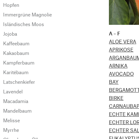
Hopfen
Immergrüne Magnolie
Isländisches Moos
A – F
Jojoba
ALOE VERA
Kaffeebaum
APRIKOSE
Kakaobaum
ARGANBAU
Kampferbaum
ARNIKA
Karitébaum
AVOCADO
Latschenkiefer
BAY
BERGAMOT
Lavendel
BIRKE
Macadamia
CARNAUBA
Mandelbaum
ECHTE KAM
Melisse
ECHTER LO
Myrrhe
ECHTER SAL
EUKALYPTU