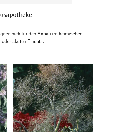
 E-Mail informiert werden.
durch eine entsprechende
Hausapotheke
t am Ende eines jeden
abe ich zur Kenntnis
 eignen sich für den Anbau im heimischen
 oder akuten Einsatz.