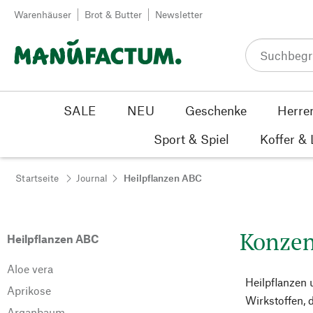
Zum Inhalt springen
Warenhäuser
Brot & Butter
Newsletter
SALE
NEU
Geschenke
Herre
Sport & Spiel
Koffer &
Startseite
Journal
Heilpflanzen ABC
Konzent
Heilpflanzen ABC
Aloe vera
Heilpflanzen 
Aprikose
Wirkstoffen, 
Arganbaum