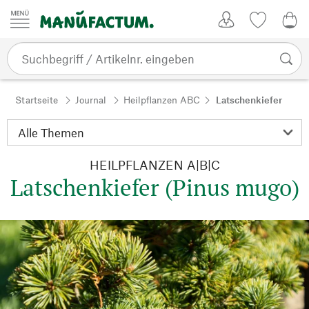
Zum Inhalt springen
Kundenkonto
Merkliste
0,0
Startseite
Journal
Heilpflanzen ABC
Latschenkiefer
HEILPFLANZEN A|B|C
Latschenkiefer (Pinus mugo)