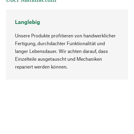
Langlebig
Unsere Produkte profitieren von handwerklicher
Fertigung, durchdachter Funktionalität und
langer Lebensdauer. Wir achten darauf, dass
Einzelteile ausgetauscht und Mechaniken
Nach oben
repariert werden können.
Bewusst
Nachhaltigkeit steht im Fokus unserer
Produktauswahl. Wir setzen auf natürliche
Inhaltsstoffe und Materialien, die gepflegt werden