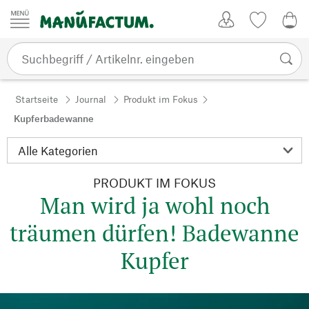
Zum Inhalt springen
Kundenkonto
Merkliste
0,0
Startseite
Journal
Produkt im Fokus
Kupferbadewanne
PRODUKT IM FOKUS
Man wird ja wohl noch
träumen dürfen! Badewanne
Kupfer