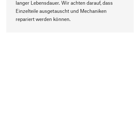
langer Lebensdauer. Wir achten darauf, dass
Einzelteile ausgetauscht und Mechaniken
Nach oben
repariert werden können.
Bewusst
Nachhaltigkeit steht im Fokus unserer
Produktauswahl. Wir setzen auf natürliche
Inhaltsstoffe und Materialien, die gepflegt werden
können, sowie auf eine ressourcenschonende
und sozialverträgliche Produktion.
Ausgewählt