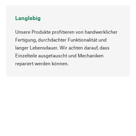
Langlebig
Unsere Produkte profitieren von handwerklicher
Fertigung, durchdachter Funktionalität und
langer Lebensdauer. Wir achten darauf, dass
Einzelteile ausgetauscht und Mechaniken
Nach oben
repariert werden können.
Bewusst
Nachhaltigkeit steht im Fokus unserer
Produktauswahl. Wir setzen auf natürliche
Inhaltsstoffe und Materialien, die gepflegt werden
können, sowie auf eine ressourcenschonende