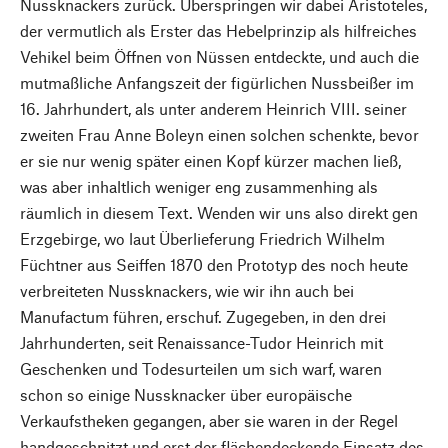
Nussknackers zurück. Überspringen wir dabei Aristoteles,
der vermutlich als Erster das Hebelprinzip als hilfreiches
Vehikel beim Öffnen von Nüssen entdeckte, und auch die
mutmaßliche Anfangszeit der figürlichen Nussbeißer im
16. Jahrhundert, als unter anderem Heinrich VIII. seiner
zweiten Frau Anne Boleyn einen solchen schenkte, bevor
er sie nur wenig später einen Kopf kürzer machen ließ,
was aber inhaltlich weniger eng zusammenhing als
räumlich in diesem Text. Wenden wir uns also direkt gen
Erzgebirge, wo laut Überlieferung Friedrich Wilhelm
Füchtner aus Seiffen 1870 den Prototyp des noch heute
verbreiteten Nussknackers, wie wir ihn auch bei
Manufactum führen, erschuf. Zugegeben, in den drei
Jahrhunderten, seit Renaissance-Tudor Heinrich mit
Geschenken und Todesurteilen um sich warf, waren
schon so einige Nussknacker über europäische
Verkaufstheken gegangen, aber sie waren in der Regel
handgeschnitzt und erst der flächendeckende Einsatz des