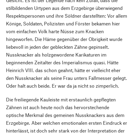
Gesicht. Es ist der Legende nach kein Zufall, dass die
stilbildenden Urtypen aus dem Erzgebirge überwiegend
Respektspersonen und ihre Söldner darstellten: Vor allem
Könige, Soldaten, Polizisten und Förster bekamen hier
vom einfachen Volk harte Nüsse zum Knacken
hingeworfen. Die Häme gegenüber der Obrigkeit wurde
liebevoll in jeden der gebleckten Zähne gepinselt.
Nussknacker als holzgewordene Karikaturen im
beginnenden Zeitalter des Imperialismus quasi. Hätte
Heinrich VIII. das schon geahnt, hätte er vielleicht eher
den Nussknacker als seine Frau unters Fallmesser gelegt.
Oder halt auch beide. Er war da ja nicht so zimperlich.
Die freiliegende Kauleiste mit erstaunlich gepflegten
Zähnen ist auch heute noch das hervorstechende
optische Merkmal des gemeinen Nussknackers aus dem
Erzgebirge. Aber welchen emotionalen ersten Eindruck er
hinterlässt, ist doch sehr stark von der Interpretation der