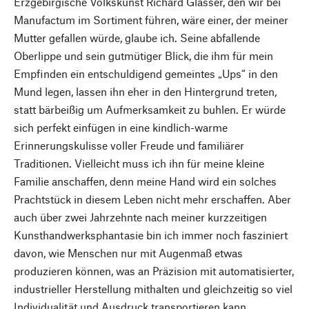
Erzgebirgische Volkskunst Richard Glässer, den wir bei
Manufactum im Sortiment führen, wäre einer, der meiner
Mutter gefallen würde, glaube ich. Seine abfallende
Oberlippe und sein gutmütiger Blick, die ihm für mein
Empfinden ein entschuldigend gemeintes „Ups“ in den
Mund legen, lassen ihn eher in den Hintergrund treten,
statt bärbeißig um Aufmerksamkeit zu buhlen. Er würde
sich perfekt einfügen in eine kindlich-warme
Erinnerungskulisse voller Freude und familiärer
Traditionen. Vielleicht muss ich ihn für meine kleine
Familie anschaffen, denn meine Hand wird ein solches
Prachtstück in diesem Leben nicht mehr erschaffen. Aber
auch über zwei Jahrzehnte nach meiner kurzzeitigen
Kunsthandwerksphantasie bin ich immer noch fasziniert
davon, wie Menschen nur mit Augenmaß etwas
produzieren können, was an Präzision mit automatisierter,
industrieller Herstellung mithalten und gleichzeitig so viel
Individualität und Ausdruck transportieren kann.