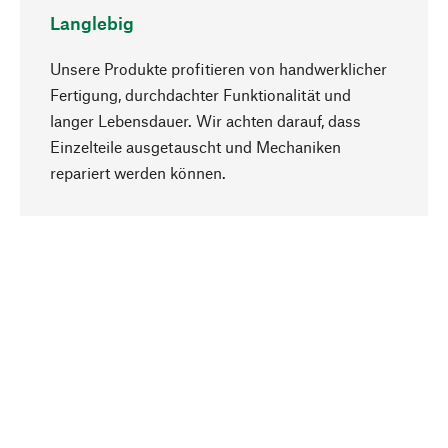
Langlebig
Unsere Produkte profitieren von handwerklicher
Fertigung, durchdachter Funktionalität und
langer Lebensdauer. Wir achten darauf, dass
Einzelteile ausgetauscht und Mechaniken
Nach oben
repariert werden können.
Bewusst
Nachhaltigkeit steht im Fokus unserer
Produktauswahl. Wir setzen auf natürliche
Inhaltsstoffe und Materialien, die gepflegt werden
können, sowie auf eine ressourcenschonende
und sozialverträgliche Produktion.