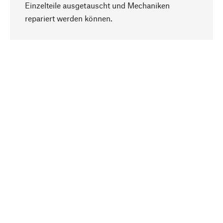
Einzelteile ausgetauscht und Mechaniken
Nach oben
repariert werden können.
Bewusst
Nachhaltigkeit steht im Fokus unserer
Produktauswahl. Wir setzen auf natürliche
Inhaltsstoffe und Materialien, die gepflegt werden
können, sowie auf eine ressourcenschonende
und sozialverträgliche Produktion.
Ausgewählt