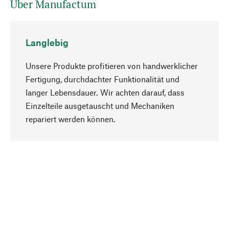
Über Manufactum
Langlebig
Unsere Produkte profitieren von handwerklicher
Fertigung, durchdachter Funktionalität und
langer Lebensdauer. Wir achten darauf, dass
Einzelteile ausgetauscht und Mechaniken
Nach oben
repariert werden können.
Bewusst
Nachhaltigkeit steht im Fokus unserer
Produktauswahl. Wir setzen auf natürliche
Inhaltsstoffe und Materialien, die gepflegt werden