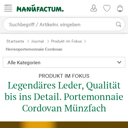
Zum Inhalt springen
Kundenkonto
Merkliste
0,0
Startseite
Journal
Produkt im Fokus
Herrenportemonnaie Cordovan
PRODUKT IM FOKUS
Legendäres Leder, Qualität
bis ins Detail. Portemonnaie
Cordovan Münzfach