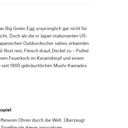
s Big Green Egg ursprünglich gar nicht für
ht. Doch als die in Japan stationierten US-
japanischen Outdoorkocher sahen, erkannten
l: Rost rein, Fleisch drauf, Deckel zu – Pulled
einem Feuerkorb im Keramiktopf und einem
die seit 1900 gebräuchlichen Mushi-Kamados
sspiel
offeneren Ohren durch die Welt. Überzeugt
 Spielfreude dieses innovativen