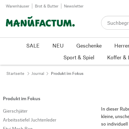
Zum Inhalt springen
Warenhäuser
Brot & Butter
Newsletter
SALE
NEU
Geschenke
Herre
Sport & Spiel
Koffer &
Startseite
Journal
Produkt im Fokus
Produkt im Fokus
In dieser Rub
Gierschjäter
kleine, unsch
Arbeitsstiefel Juchtenleder
so individuel
Etui Mesh Bag