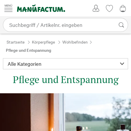
Zum Inhalt springen
Kundenkonto
Merkliste
0,0
Startseite
Körperpflege
Wohlbefinden
Pflege und Entspannung
Pflege und Entspannung