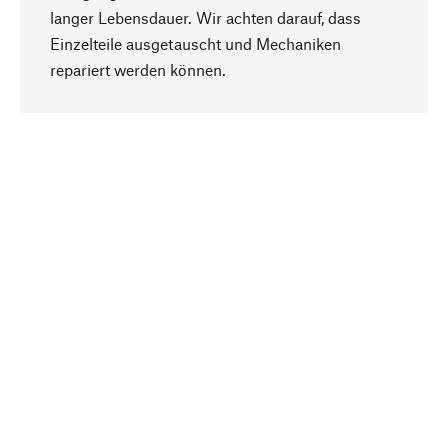
langer Lebensdauer. Wir achten darauf, dass
Einzelteile ausgetauscht und Mechaniken
Nach oben
repariert werden können.
Bewusst
Nachhaltigkeit steht im Fokus unserer
Produktauswahl. Wir setzen auf natürliche
Inhaltsstoffe und Materialien, die gepflegt werden
können, sowie auf eine ressourcenschonende
und sozialverträgliche Produktion.
Ausgewählt