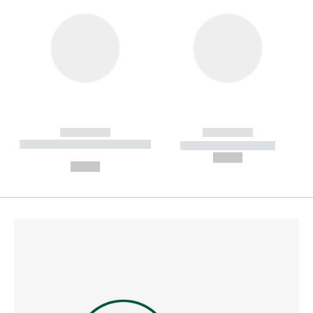
------------
------------
----------- ----------- --------
----------- -----------
---
--,-- €
--,-- €