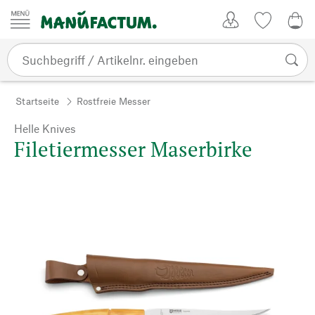
Zum Inhalt springen
Kundenkonto
Merkliste
0,0
Startseite
Rostfreie Messer
Helle Knives
Filetiermesser Maserbirke