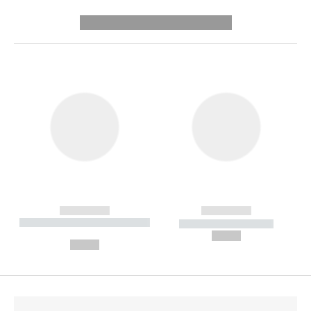
---------- --------------
------------
------------
----------- ----------- --------
----------- -----------
---
--,-- €
--,-- €