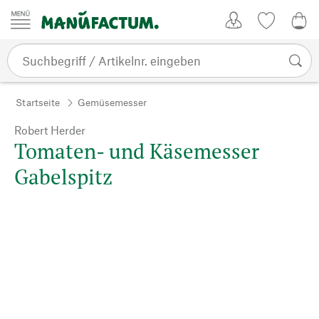
Zum Inhalt springen
Kundenkonto
Merkliste
0,0
Startseite
Gemüsemesser
Robert Herder
Tomaten- und Käsemesser
Gabelspitz