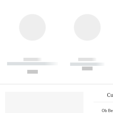
------------
------------
----------- ----------- ----------
----------- -----------
-
--,-- €
--,-- €
Cu
Ob Ber