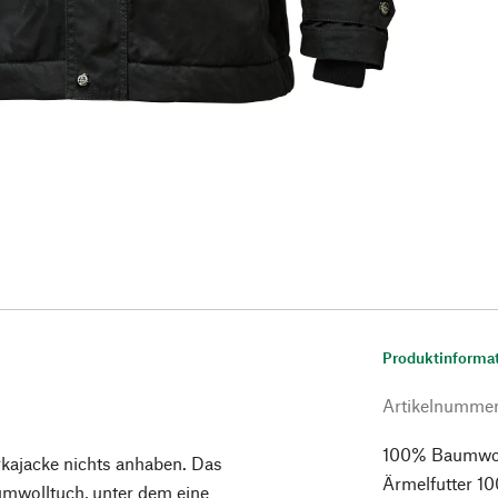
Produktinforma
Artikelnumme
100% Baumwol
rkajacke nichts anhaben. Das
Ärmelfutter 1
umwolltuch, unter dem eine