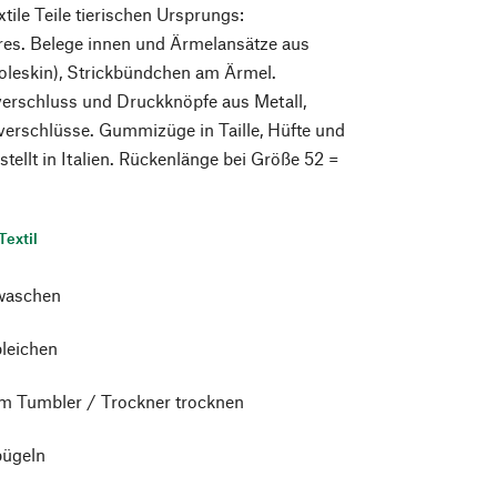
xtile Teile tierischen Ursprungs:
res. Belege innen und Ärmelansätze aus
leskin), Strickbündchen am Ärmel.
erschluss und Druckknöpfe aus Metall,
verschlüsse. Gummizüge in Taille, Hüfte und
tellt in Italien. Rückenlänge bei Größe 52 =
Textil
waschen
bleichen
im Tumbler / Trockner trocknen
bügeln