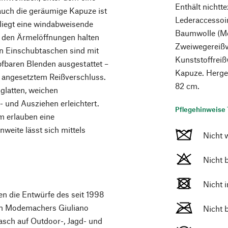
Enthält nichtte
auch die geräumige Kapuze ist
Lederaccessoi
liegt eine windabweisende
Baumwolle (Mo
 den Ärmelöffnungen halten
Zweiwegereißv
en Einschubtaschen sind mit
Kunststoffreiß
fbaren Blenden ausgestattet –
Kapuze. Herges
 angesetztem Reißverschluss.
82 cm.
-glatten, weichen
- und Ausziehen erleichtert.
Pflegehinweise 
m erlauben eine
weite lässt sich mittels
Nicht 
Nicht 
Nicht 
en die Entwürfe des seit 1998
gen Modemachers Giuliano
Nicht 
 rasch auf Outdoor-, Jagd- und