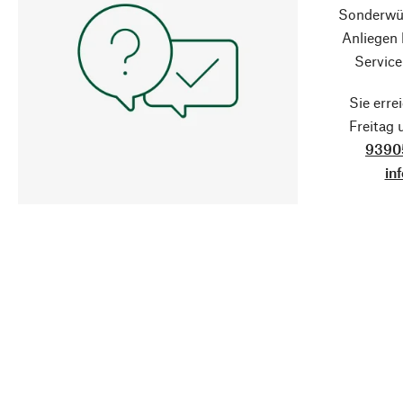
Sonderwün
Anliegen
Service
Sie erre
Freitag
9390
in