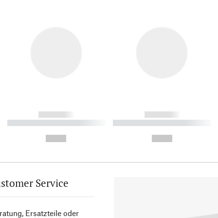
------------
------------
----------- ----------- ----------
----------- ----------- ----------
-
-
--,-- €
--,-- €
stomer Service
atung, Ersatzteile oder