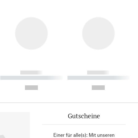
------------
------------
----------- ----------- ----------
----------- ----------- ----------
- -----------
-
--,-- €
--,-- €
Gutscheine
Einer für alle(s): Mit unseren