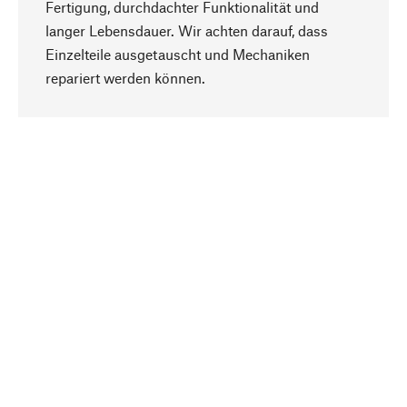
Fertigung, durchdachter Funktionalität und
langer Lebensdauer. Wir achten darauf, dass
Einzelteile ausgetauscht und Mechaniken
Nach oben
repariert werden können.
Bewusst
Nachhaltigkeit steht im Fokus unserer
Produktauswahl. Wir setzen auf natürliche
Inhaltsstoffe und Materialien, die gepflegt werden
können, sowie auf eine ressourcenschonende
und sozialverträgliche Produktion.