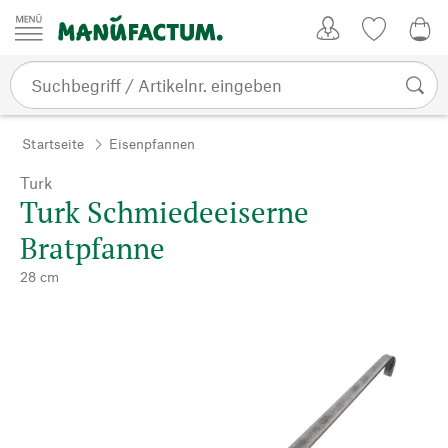
Zum Inhalt springen
Kundenkonto
Merkliste
0,0
Startseite
Eisenpfannen
Turk
Turk Schmiedeeiserne
Bratpfanne
28 cm