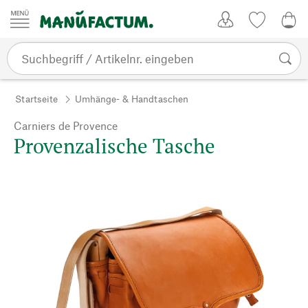
Zum Inhalt springen
Kundenkonto
Merkliste
0,0
Startseite
Umhänge- & Handtaschen
Carniers de Provence
Provenzalische Tasche