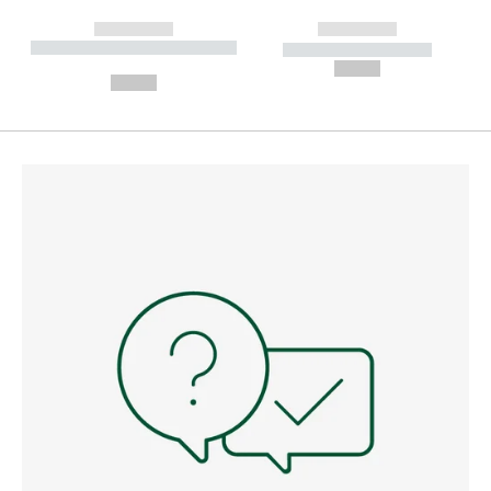
------------
------------
----------- ----------- --------
----------- -----------
---
--,-- €
--,-- €