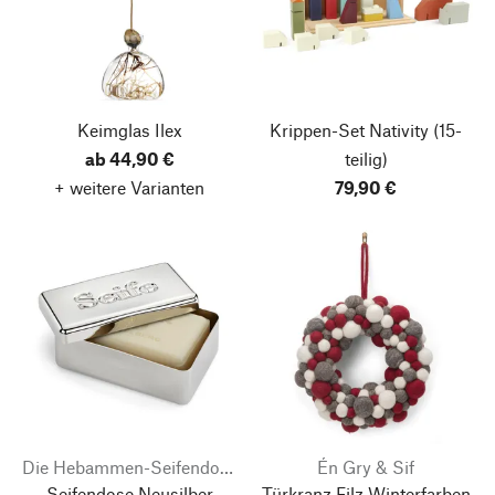
Keimglas Ilex
Krippen-Set Nativity
(15-
ab 44,90 €
teilig)
+ weitere Varianten
79,90 €
Die Hebammen-Seifendose
Én Gry & Sif
Seifendose Neusilber
Türkranz Filz Winterfarben