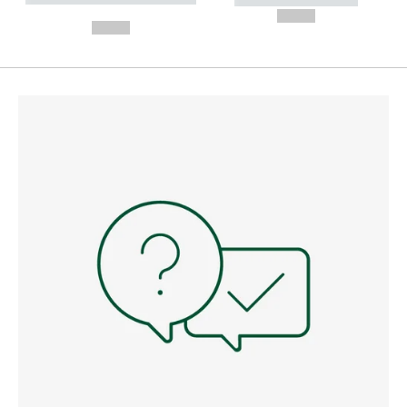
---
--,-- €
--,-- €