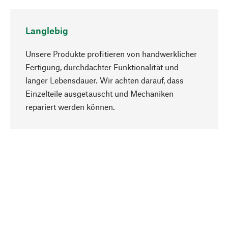
Langlebig
Unsere Produkte profitieren von handwerklicher
Fertigung, durchdachter Funktionalität und
langer Lebensdauer. Wir achten darauf, dass
Einzelteile ausgetauscht und Mechaniken
Nach oben
repariert werden können.
Bewusst
Nachhaltigkeit steht im Fokus unserer
Produktauswahl. Wir setzen auf natürliche
Inhaltsstoffe und Materialien, die gepflegt werden
können, sowie auf eine ressourcenschonende