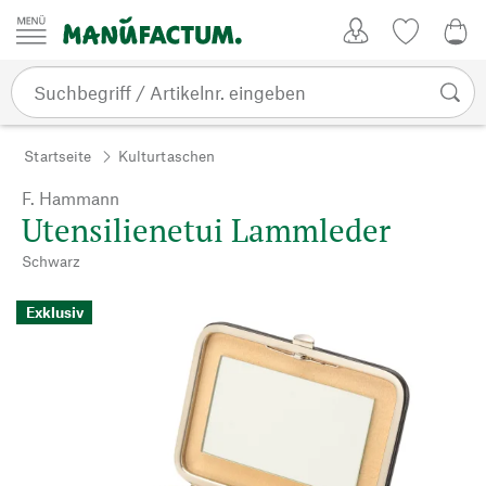
Zum Inhalt springen
Kundenkonto
Merkliste
0,0
Startseite
Kulturtaschen
F. Hammann
Utensilienetui Lammleder
Schwarz
Exklusiv