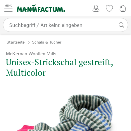
Zum Inhalt springen
Kundenkonto
Merkliste
0,0
Startseite
Schals & Tücher
McKernan Woollen Mills
Unisex-Strickschal gestreift,
Multicolor