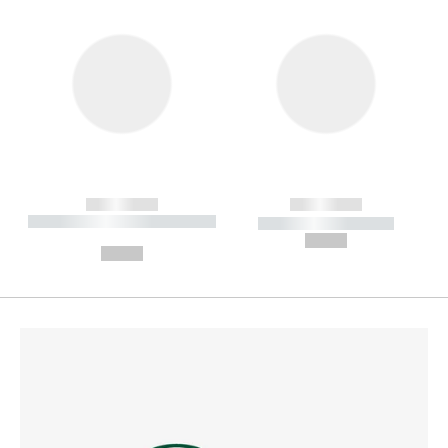
------------
------------
----------- ----------- --------
----------- -----------
---
--,-- €
--,-- €