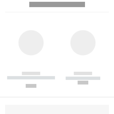
---------- --------------
------------
------------
----------- ----------- --------
----------- -----------
---
--,-- €
--,-- €