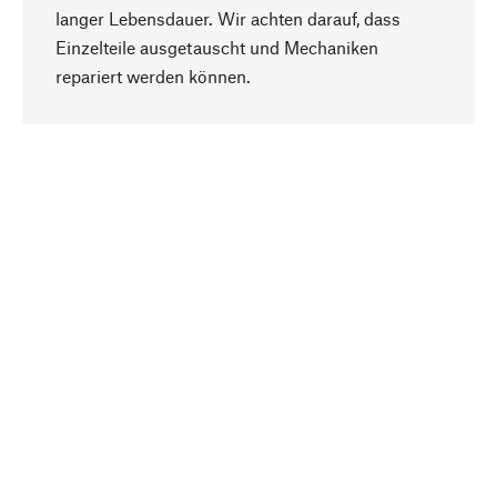
langer Lebensdauer. Wir achten darauf, dass
Einzelteile ausgetauscht und Mechaniken
Nach oben
repariert werden können.
Bewusst
Nachhaltigkeit steht im Fokus unserer
Produktauswahl. Wir setzen auf natürliche
Inhaltsstoffe und Materialien, die gepflegt werden
können, sowie auf eine ressourcenschonende
und sozialverträgliche Produktion.
Ausgewählt