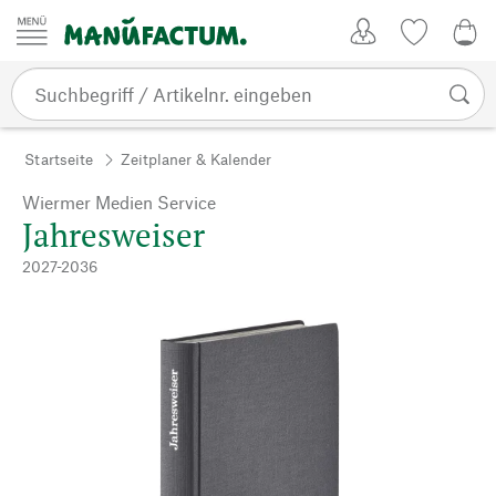
Zum Inhalt springen
Kundenkonto
Merkliste
0,0
Startseite
Zeitplaner & Kalender
Wiermer Medien Service
Jahresweiser
2027-2036