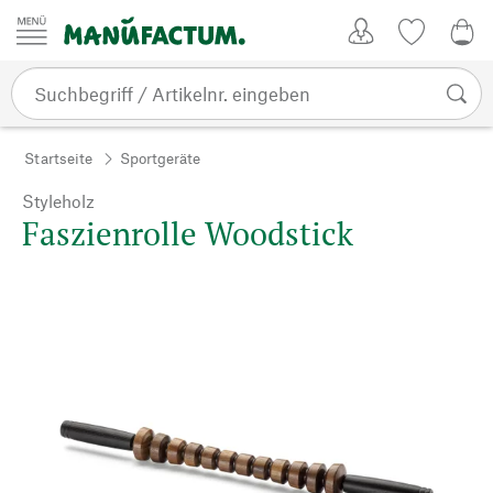
Zum Inhalt springen
Kundenkonto
Merkliste
0,0
Startseite
Sportgeräte
Styleholz
Faszienrolle Woodstick