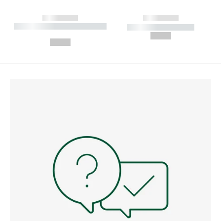
------------
------------
----------- ----------- --------
----------- -----------
---
--,-- €
--,-- €