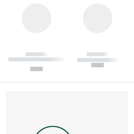
------------
------------
----------- ----------- --------
----------- -----------
---
--,-- €
--,-- €