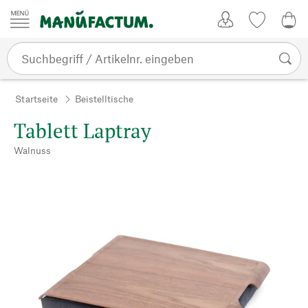
Zum Inhalt springen
Kundenkonto
Merkliste
0,0
Startseite
Beistelltische
Tablett Laptray
Walnuss