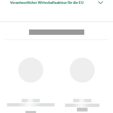
Verantwortlicher Wirtschaftsakteur für die EU
---------- --------------
------------
------------
----------- ----------- --------
----------- -----------
---
--,-- €
--,-- €