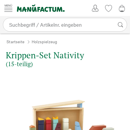
Zum Inhalt springen
Kundenkonto
Merkliste
0,0
Startseite
Holzspielzeug
Krippen-Set Nativity
(15-teilig)