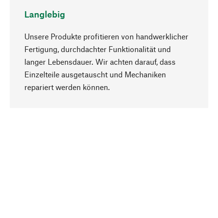
Langlebig
Unsere Produkte profitieren von handwerklicher
Fertigung, durchdachter Funktionalität und
langer Lebensdauer. Wir achten darauf, dass
Einzelteile ausgetauscht und Mechaniken
Nach oben
repariert werden können.
Bewusst
Nachhaltigkeit steht im Fokus unserer
Produktauswahl. Wir setzen auf natürliche
Inhaltsstoffe und Materialien, die gepflegt werden
können, sowie auf eine ressourcenschonende
und sozialverträgliche Produktion.